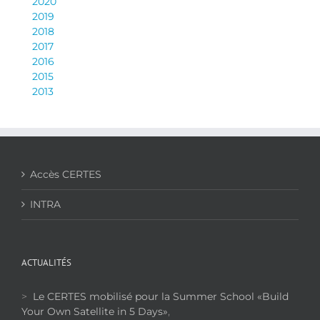
2020
2019
2018
2017
2016
2015
2013
Accès CERTES
INTRA
ACTUALITÉS
>
Le CERTES mobilisé pour la Summer School «Build
Your Own Satellite in 5 Days»
,