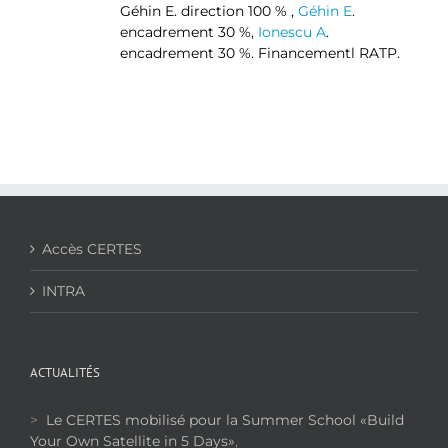
Géhin E. direction 100 % ,
Géhin E
.
encadrement 30 %,
Ionescu A
.
encadrement 30 %. Financementl RATP.
Accès CERTES
INTRA
ACTUALITÉS
>
Le CERTES mobilisé pour la Summer School «Build
Your Own Satellite in 5 Days»
,