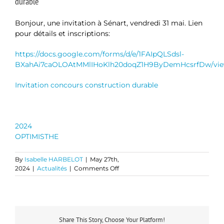
durable
Bonjour, une invitation à Sénart, vendredi 31 mai. Lien
pour détails et inscriptions:
https://docs.google.com/forms/d/e/1FAIpQLSdsl-
BXahAi7caOLOAtMMlIHoKlh20doqZ1H9ByDemHcsrfDw/vi
Invitation concours construction durable
2024
OPTIMISTHE
By
Isabelle HARBELOT
|
May 27th,
on
2024
|
Actualités
|
Comments Off
Invitation
à
participation
à
un
Share This Story, Choose Your Platform!
concours