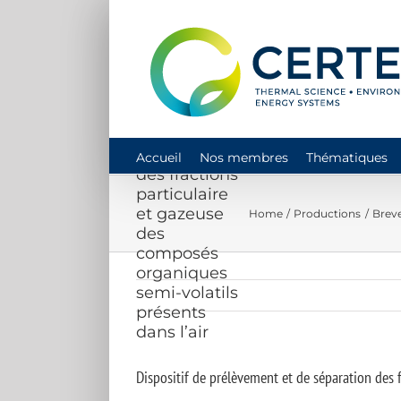
Skip
to
content
Dispositif de
prélèvement
et de
séparation
Accueil
Nos membres
Thématiques
des fractions
particulaire
et gazeuse
Home
Productions
Breve
des
composés
organiques
semi-volatils
présents
dans l’air
Dispositif de prélèvement et de séparation des f