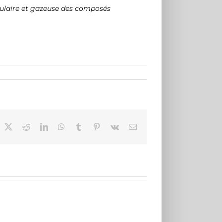
iculaire et gazeuse des composés
acebook
X
Reddit
LinkedIn
WhatsApp
Tumblr
Pinterest
Vk
Email