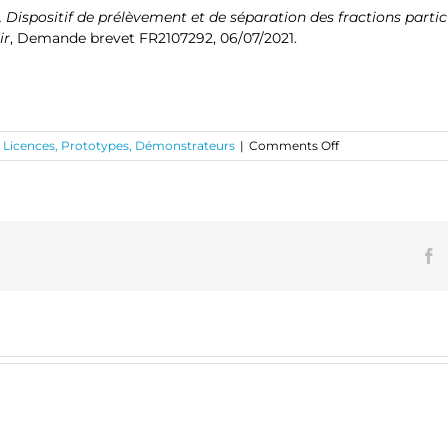
, Dispositif de prélèvement et de séparation des fractions part
ir
, Demande brevet FR2107292, 06/07/2021.
on
, Licences, Prototypes, Démonstrateurs
|
Comments Off
Dispositif
de
prélèvement
et
de
séparation
F
des
fractions
particulaire
et
gazeuse
des
composés
organiques
semi-
volatils